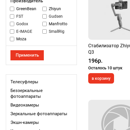
Производитель
GreenBean
Zhiyun
FST
Gudsen
Godox
Manfrotto
E-IMAGE
SmallRig
Moza
Стабилизатор Zhiy
Q3
196р.
Осталось 10 штук
в корзину
Телесуфлеры
Беззеркальные
фотоаппараты
Видеокамеры
Зеркальные фотоаппараты
Экшн-камеры