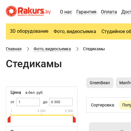
О нас
Гарантия
Оплата
Дос
3D оборудование
Фото, видеосъемка
Студийное о
Главная
Фото, видеосъемка
Cтедикамы
Cтедикамы
GreenBean
Manfr
Цена
в бел. руб.
от
до
Сортировка:
Поп
1
3 200
6 300