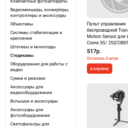
Компактные фотоаппараты
Видеомикшеры, конвертеры,
контроллеры и аксессуары
Пульт управления
Объективы
беспроводной Tra
Системы стабилизации и
Motion Sensor для 
крепления
Crane 3S/ 2S(COB05
Штативы и моноподы
517р.
Cтедикамы
Осталось 5 штук
Оборудование для работы с
в корзину
видео
Сумки и рюкзаки
Аксессуары для
видеооборудования
Вспышки и аксессуары
Аксессуары для
фотооборудования
Cветофильтры для