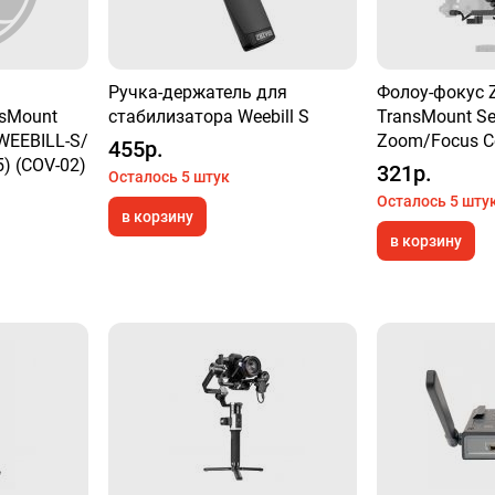
Ручка-держатель для
Фолоу-фокус 
nsMount
стабилизатора Weebill S
TransMount Se
WEEBILL-S/
Zoom/Focus Co
455р.
) (COV-02)
321р.
Осталось 5 штук
Осталось 5 шту
в корзину
в корзину