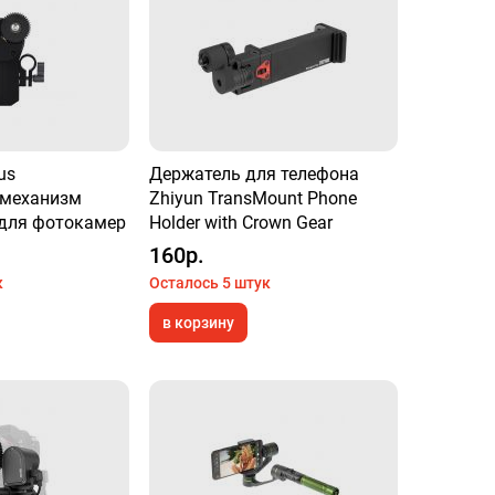
us
Держатель для телефона
 механизм
Zhiyun TransMount Phone
для фотокамер
Holder with Crown Gear
160р.
к
Осталось 5 штук
в корзину