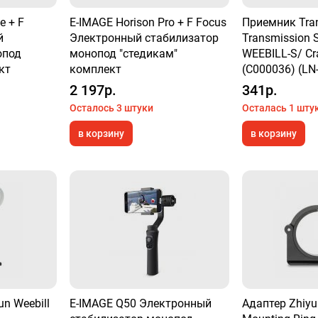
e + F
E-IMAGE Horison Pro + F Focus
Приемник Tra
й
Электронный стабилизатор
Transmission 
опод
монопод "стедикам"
WEEBILL-S/ Cr
кт
комплект
(C000036) (LN
2 197р.
341р.
Осталось 3 штуки
Осталась 1 шту
в корзину
в корзину
n Weebill
E-IMAGE Q50 Электронный
Адаптер Zhiyu