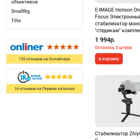
объективов
E-IMAGE Horison On
SmallRig
Focus Электронны
Tilta
стабилизатор мон
"стедикам" компле
1 994р.
Осталось 3 штуки
в корзину
135 отзывов на Онлайнере
16 отзывов на Первом каталоге
Стабилизатор Zhiyu