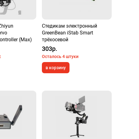
Zhiyun
Стедикам электронный
rvo
GreenBean iStab Smart
ntroller (Max)
трёхосевой
303р.
к
Осталось 4 штуки
в корзину