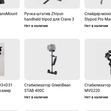
ransMount
Ручка-штатив Zhiyun
Слайдер-мон
handheld tripod для Crane 3
Slypod Pro Mas
Нет в наличии
Нет в наличии
 D3+D31
Стабилизатор GreenBean
Стабилизатор 
 камер
STAB 400C
MVG220
Нет в наличии
Нет в наличии