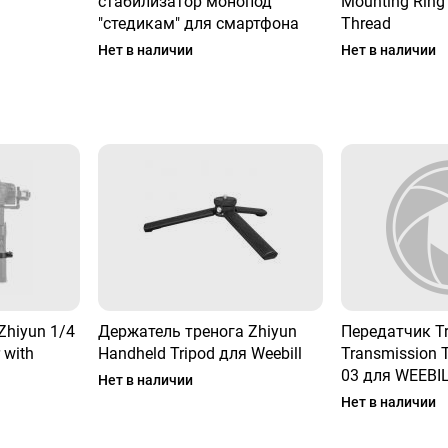
стабилизатор монопод
Mounting Ring 
"cтедикам" для смартфона
Thread
Нет в наличии
Нет в наличии
Zhiyun 1/4
Держатель тренога Zhiyun
Передатчик T
 with
Handheld Tripod для Weebill
Transmission T
03 для WEEBIL
Нет в наличии
Нет в наличии