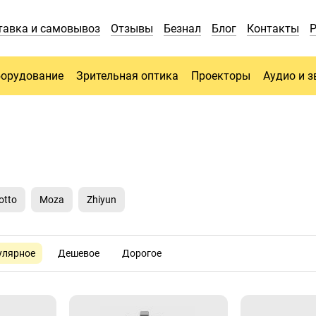
тавка и самовывоз
Отзывы
Безнал
Блог
Контакты
борудование
Зрительная оптика
Проекторы
Аудио и з
otto
Moza
Zhiyun
улярное
Дешевое
Дорогое