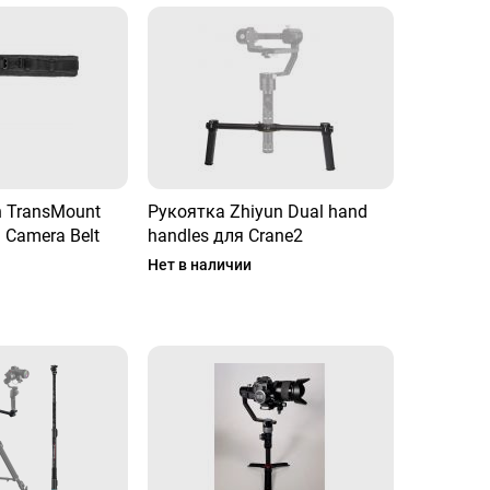
n TransMount
Рукоятка Zhiyun Dual hand
l Camera Belt
handles для Crane2
Нет в наличии