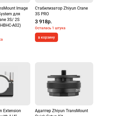
nsMount Image
Стабилизатор Zhiyun Crane
System для
3S PRO
ane 3S/ 2S
3 918р.
-HBHC-A02)
Осталась 1 штука
в корзину
ка
n Extension
Адаптер Zhiyun TransMount