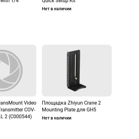
with 1/4''
Quick Setup Kit
Нет в наличии
ransMount Video
Площадка Zhiyun Crane 2
ransmitter COV-
Mounting Plate для GH5
L 2 (C000544)
Нет в наличии