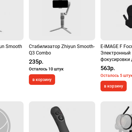
un Smooth
Стабилизатор Zhiyun Smooth-
E-IMAGE F Foc
Q3 Combo
Электронный
фокусировки 
235р.
563р.
Осталось 10 штук
Осталось 5 шту
в корзину
в корзину