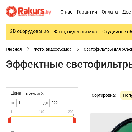
О нас
Гарантия
Оплата
Дос
3D оборудование
Фото, видеосъемка
Студийное о
Главная
Фото, видеосъемка
Cветофильтры для объе
Эффектные светофильтры
Цена
в бел. руб.
Сортировка:
Поп
от
до
1
100
200