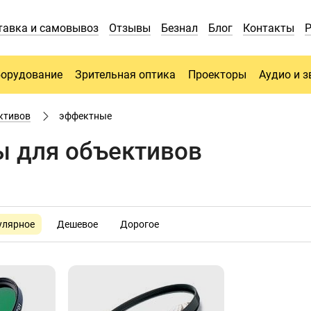
тавка и самовывоз
Отзывы
Безнал
Блог
Контакты
борудование
Зрительная оптика
Проекторы
Аудио и з
ктивов
эффектные
 для объективов
улярное
Дешевое
Дорогое