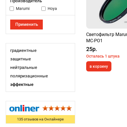
Производитель
Marumi
Hoya
Светофильтр Mar
MC-PO1
25р.
градиентные
Осталась 1 штука
защитные
в корзину
нейтральные
поляризационные
эффектные
135 отзывов на Онлайнере