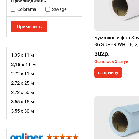
Производитель
Colorama
Savage
Бумажный фон Sav
86 SUPER WHITE, 2
302р.
1,35 x 11 м
Осталось 5 штук
2,18 х 11 м
в корзину
2,72 х 11 м
2,72 х 25 м
2,72 х 50 м
3,55 х 15 м
3,55 х 30 м