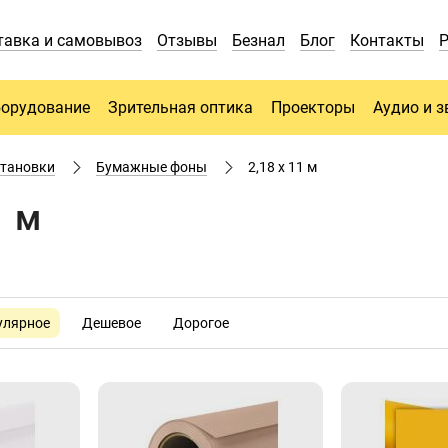
тавка и самовывоз
Отзывы
Безнал
Блог
Контакты
борудование
Зрительная оптика
Проекторы
Аудио и з
становки
Бумажные фоны
2,18 х 11 м
1 м
улярное
Дешевое
Дорогое