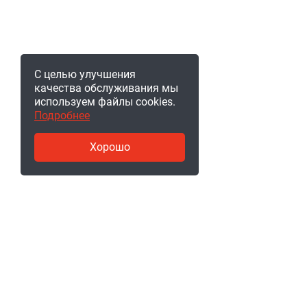
С целью улучшения
качества обслуживания мы
используем файлы cookies.
Подробнее
Хорошо
© 2011-2026, ООО «Ракурсбай».
220004, г. Минск, ул. Кальварийская, д. 16, пом. 219. Ре
№ 193291598, выдана 05.08.2019 Мингорисполком. В то
№ 467618 с 06.12.2019. УНП 193291598.
Рейтинг 4,2