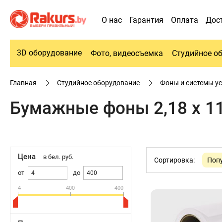
О нас
Гарантия
Оплата
Дос
3D оборудование
Фото, видеосъемка
Студийное о
Главная
Студийное оборудование
Фоны и системы у
Бумажные фоны 2,18 х 1
Цена
в бел. руб.
Сортировка:
Поп
от
до
4
400
400