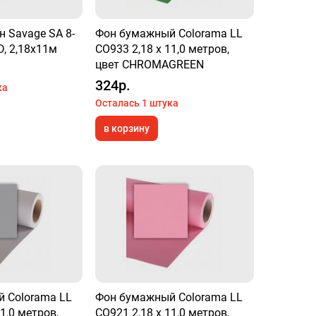
 Savage SA 8-
Фон бумажный Colorama LL
, 2,18х11м
CO933 2,18 х 11,0 метров,
цвет CHROMAGREEN
324р.
ка
Осталась 1 штука
в корзину
 Colorama LL
Фон бумажный Colorama LL
1,0 метров,
CO921 2,18 х 11,0 метров,