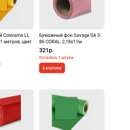
 Colorama LL
Бумажный фон Savage SA 3-
11 метров, цвет
86 CORAL, 2,18х11м
321р.
Осталась 1 штука
к
в корзину