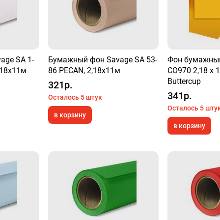
age SA 1-
Бумажный фон Savage SA 53-
Фон бумажный
,18х11м
86 PECAN, 2,18х11м
CO970 2,18 x 
Buttercup
321р.
341р.
Осталось 5 штук
Осталось 5 шту
в корзину
в корзину