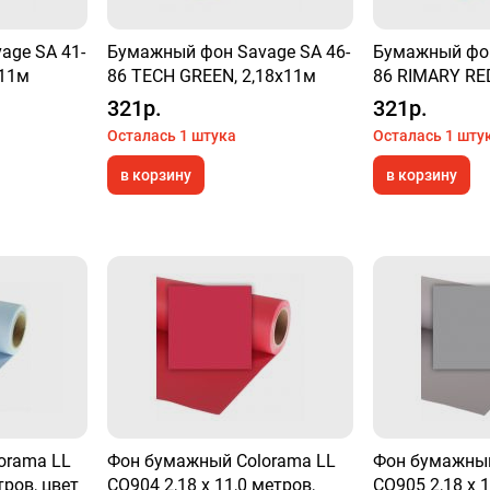
age SA 41-
Бумажный фон Savage SA 46-
Бумажный фон
х11м
86 TECH GREEN, 2,18х11м
86 RIMARY RED
321р.
321р.
Осталась 1 штука
Осталась 1 шту
в корзину
в корзину
orama LL
Фон бумажный Colorama LL
Фон бумажный
тров, цвет
CO904 2,18 х 11,0 метров,
CO905 2,18 х 1