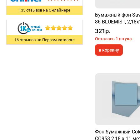
135 отзывов на Онлайнере
Бумажный фон Sav
86 BLUEMIST, 2,18
321р.
Осталась 1 штука
16 отзывов на Первом каталоге
в корзину
Фон бумажный Col
CO953 2,18 x 11 ме