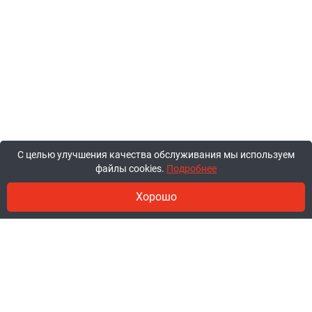
С целью улучшения качества обслуживания мы используем
файлы cookies.
Подробнее
Хорошо
© 2011-2026, ООО «Ракурсбай».
Работаем в будние с 10:00 до 18:00,
суббота и воскресенье - выходные.