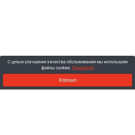
С целью улучшения качества обслуживания мы используем
файлы cookies.
Подробнее
Хорошо
© 2011-2026, ООО «Ракурсбай».
Работаем в будние с 10:00 до 18:00,
суббота и воскресенье - выходные.
Заказы через сайт принимаются