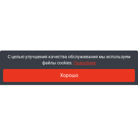
С целью улучшения качества обслуживания мы используем
файлы cookies.
Подробнее
Хорошо
© 2011-2026, ООО «Ракурсбай».
Работаем в будние с 10:00 до 18:00,
суббота и воскресенье - выходные.
Заказы через сайт принимаются
круглосуточно.