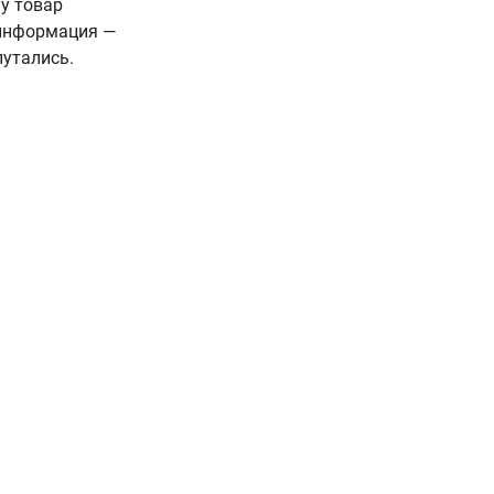
у товар
 информация —
путались.
+375 44 777-85-85
+375 29 777-85-85