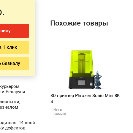
.
Похожие товары
рзину
в 1 клик
о безналу
курьером
 и Беларуси
3D принтер Phrozen Sonic Mini 8K
S
аличными,
безналом
Нет в
наличии
одителя. 14 дней
ку дефектов.