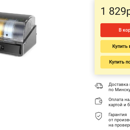
1 829р
В ко
Купить 
Купить п
Доставка 
по Минску
Оплата н
картой и 
Гарантия
от произв
на провер