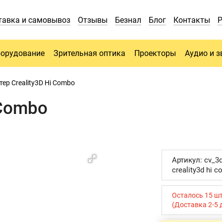
тавка и самовывоз
Отзывы
Безнал
Блог
Контакты
борудование
Зрительная оптика
Проекторы
Аудио и з
тер Creality3D Hi Combo
 Combo
Артикул: cv_3
creality3d hi 
Осталось 15 ш
(Доставка 2-5 