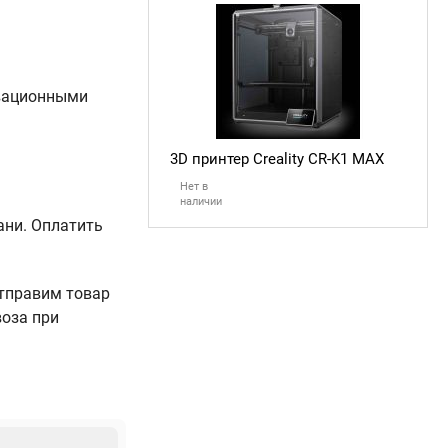
овационными
3D принтер Creality CR-K1 MAX
Нет в
наличии
ани. Оплатить
Отправим товар
воза при