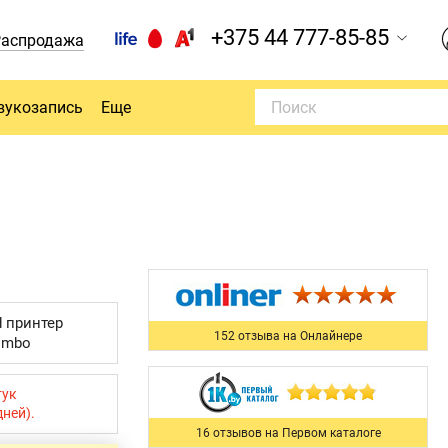
+375 44 777-85-85
Распродажа
вукозапись
Еще
d принтер
152 отзыва на Онлайнере
combo
тук
дней).
16 отзывов на Первом каталоге