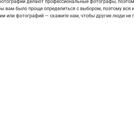
А фотографии делают профессиональные фотографы, поэтом
ы вам было проще определиться с выбором, поэтому вся
нии или фотографий — скажите нам, чтобы другие люди не 
Работаем в будние с 10:00 до 18:00,
гистрация
суббота и воскресенье - выходные.
рговом реестре
Заказы через сайт принимаются