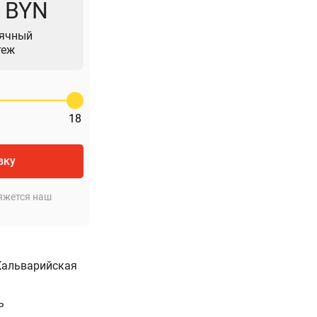
7 BYN
ячный
теж
18
вку
яжется наш
 Кальварийская
ь