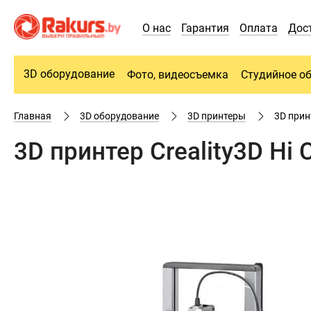
О нас
Гарантия
Оплата
Дос
3D оборудование
Фото, видеосъемка
Студийное о
Главная
3D оборудование
3D принтеры
3D прин
3D принтер Creality3D Hi