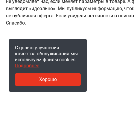
не уведомляет нас, если меняет параметры в товаре. 
выглядит «идеально». Мы публикуем информацию, чтоб
не публичная оферта. Если увидели неточности в описа
Спасибо.
С целью улучшения
качества обслуживания мы
используем файлы cookies.
Подробнее
Хорошо
© 2011-2026, ООО «Ракурсбай».
220004, г. Минск, ул. Кальварийская, д. 16, пом. 219. Ре
№ 193291598, выдана 05.08.2019 Мингорисполком. В то