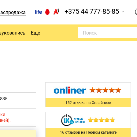
+375 44 777-85-85
Распродажа
вукозапись
Еще
8835
152 отзыва на Онлайнере
уки
дней).
16 отзывов на Первом каталоге