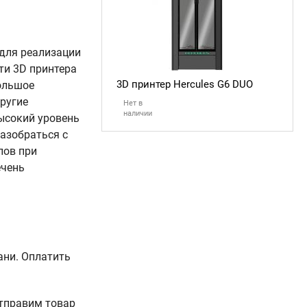
 для реализации
ти 3D принтера
3D принтер Hercules G6 DUO
ольшое
ругие
Нет в
наличии
ысокий уровень
разобраться с
лов при
ечень
ани. Оплатить
Отправим товар