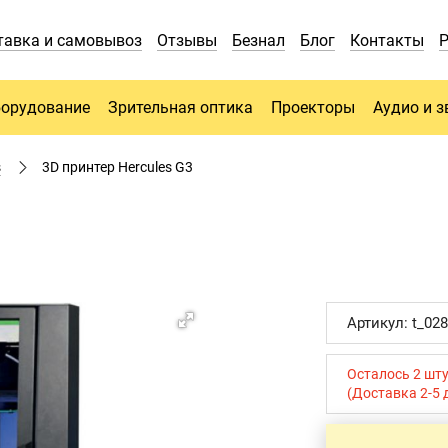
тавка и самовывоз
Отзывы
Безнал
Блог
Контакты
борудование
Зрительная оптика
Проекторы
Аудио и з
s
3D принтер Hercules G3
Артикул: t_02
Осталось 2 шт
(Доставка 2-5 