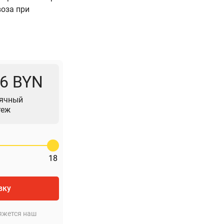
воза при
76 BYN
ячный
теж
18
вку
яжется наш