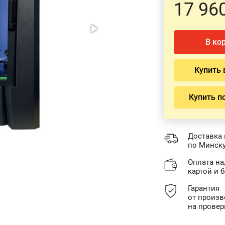
17 96
В ко
Купить 
Купить п
Доставка 
по Минску
Оплата н
картой и 
Гарантия
от произв
на провер