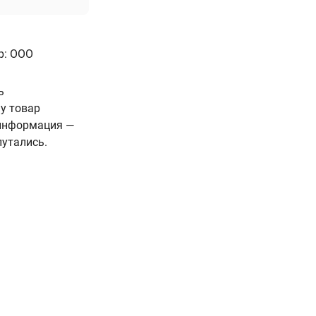
р: ООО
ь
у товар
 информация —
путались.