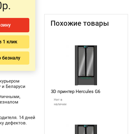
0р.
Похожие товары
рзину
в 1 клик
о безналу
курьером
 и Беларуси
3D принтер Hercules G6
аличными,
Нет в
безналом
наличии
одителя. 14 дней
ку дефектов.