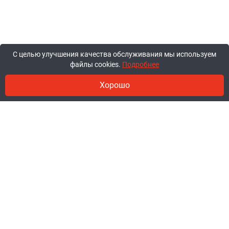
С целью улучшения качества обслуживания мы используем
файлы cookies.
Подробнее
Хорошо
© 2011-2026, ООО «Ракурсбай».
Работаем в будние с 10:00 до 18:00,
суббота и воскресенье - выходные.
Заказы через сайт принимаются
круглосуточно.
+375 44 777-85-85
+375 29 777-85-85