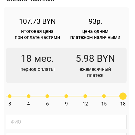
107.73 BYN
93р.
итоговая цена
цена одним
при оплате частями
платежом наличными
18 мес.
5.98 BYN
период оплаты
ежемесячный
платеж
3
4
6
9
12
15
18