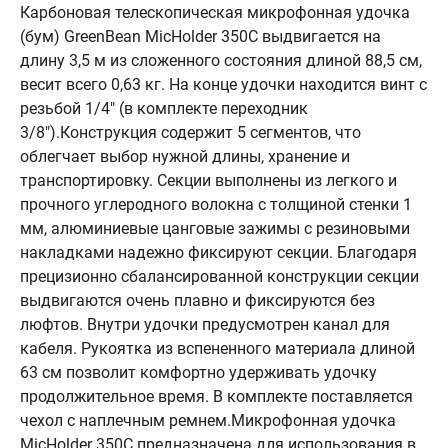
Карбоновая телескопическая микрофонная удочка
(бум) GreenBean MicHolder 350C выдвигается на
длину 3,5 м из сложенного состояния длиной 88,5 см,
весит всего 0,63 кг. На конце удочки находится винт с
резьбой 1/4" (в комплекте переходник
3/8").Конструкция содержит 5 сегментов, что
облегчает выбор нужной длины, хранение и
транспортировку. Секции выполнены из легкого и
прочного углеродного волокна с толщиной стенки 1
мм, алюминиевые цанговые зажимы с резиновыми
накладками надежно фиксируют секции. Благодаря
прецизионно сбалансированной конструкции секции
выдвигаются очень плавно и фиксируются без
люфтов. Внутри удочки предусмотрен канал для
кабеля. Рукоятка из вспененного материала длиной
63 см позволит комфортно удерживать удочку
продолжительное время. В комплекте поставляется
чехол с наплечным ремнем.Микрофонная удочка
MicHolder 350C предназначена для использования в