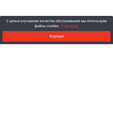
С целью улучшения качества обслуживания мы используем
файлы cookies.
Подробнее
Хорошо
© 2011-2026, ООО «Ракурсбай».
Работаем в будние с 10:00 до 18:00,
суббота и воскресенье - выходные.
Заказы через сайт принимаются
круглосуточно.
+375 44 777-85-85
+375 29 777-85-85
+375 25 777-85-85