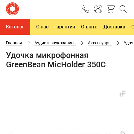
Каталог
О нас
Гарантия
Оплата
Доставка
Главная
Аудио и звукозапись
Аксессуары
Удоч
Удочка микрофонная
GreenBean MicHolder 350C