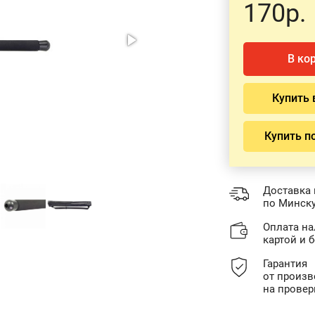
170р.
В ко
Купить 
Купить п
Доставка 
по Минску
Оплата н
картой и 
Гарантия
от произв
на провер