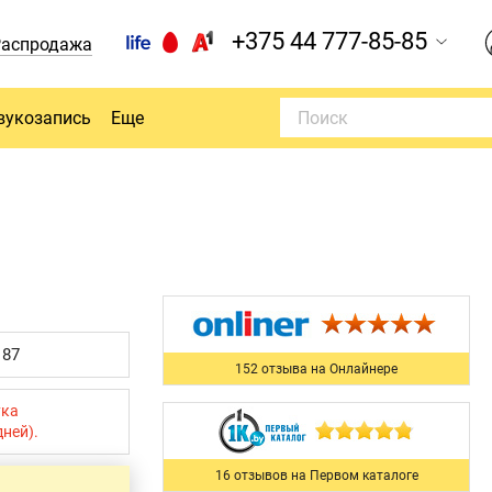
+375 44 777-85-85
Распродажа
вукозапись
Еще
187
152 отзыва на Онлайнере
ука
дней).
16 отзывов на Первом каталоге