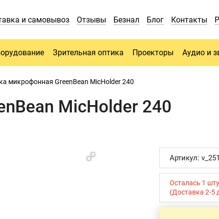
тавка и самовывоз
Отзывы
Безнал
Блог
Контакты
борудование
Зрительная оптика
Проекторы
Аудио и з
ка микрофонная GreenBean MicHolder 240
nBean MicHolder 240
Артикул: v_25
Осталась 1 шт
(Доставка 2-5 