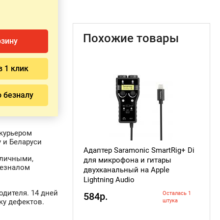
Похожие товары
рзину
в 1 клик
о безналу
курьером
 и Беларуси
Адаптер Saramonic SmartRig+ Di
аличными,
для микрофона и гитары
безналом
двухканальный на Apple
Lightning Audio
одителя. 14 дней
Осталась 1
584р.
штука
ку дефектов.