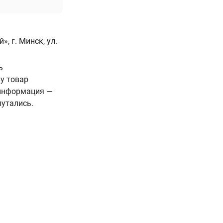
, г. Минск, ул.
ь
у товар
 информация —
путались.