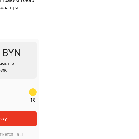
Отправим товар
воза при
4 BYN
ячный
теж
18
вку
яжется наш