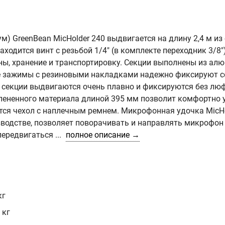
) GreenBean MicHolder 240 выдвигается на длину 2,4 м из
находится винт с резьбой 1/4" (в комплекте переходник 3/8"
ины, хранение и транспортировку. Секции выполнены из ал
е зажимы с резиновыми накладками надежно фиксируют с
 секции выдвигаются очень плавно и фиксируются без люф
спененного материала длиной 395 мм позволит комфортно
тся чехол с наплечным ремнем. Микрофонная удочка MicHo
зводстве, позволяет поворачивать и направлять микрофон
ередвигаться ...
полное описание →
кг
 кг