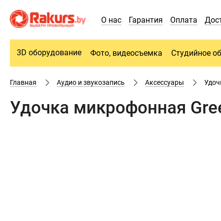
О нас
Гарантия
Оплата
Дос
3D оборудование
Фото, видеосъемка
Студийное о
Главная
Аудио и звукозапись
Аксессуары
Удоч
Удочка микрофонная Gree