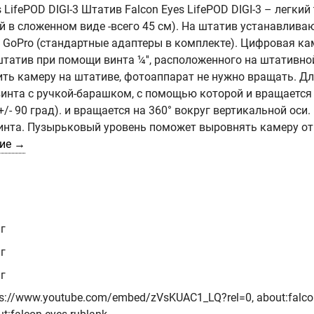
ifePOD DIGI-3 Штатив Falcon Eyes LifePOD DIGI-3 – легкий 
й в сложенном виде -всего 45 см). На штатив устанавлив
 GoPro (стандартные адаптеры в комплекте). Цифровая ка
татив при помощи винта ¼'', расположенного на штативно
ть камеру на штативе, фотоаппарат не нужно вращать. Дл
инта с ручкой-барашком, с помощью которой и вращается
- 90 град). и вращается на 360° вокруг вертикальной оси.
инта. Пузырьковый уровень поможет выровнять камеру от
ние →
г
г
г
ps://www.youtube.com/embed/zVsKUAC1_LQ?rel=0, about:falcon