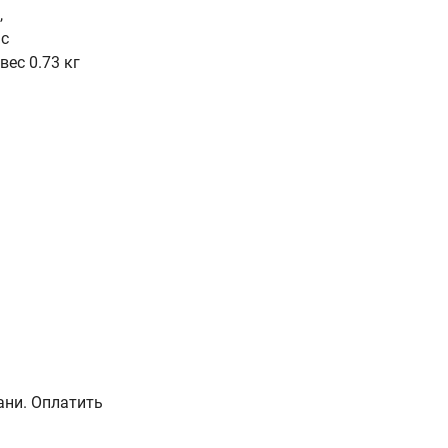
,
 с
ес 0.73 кг
ани. Оплатить