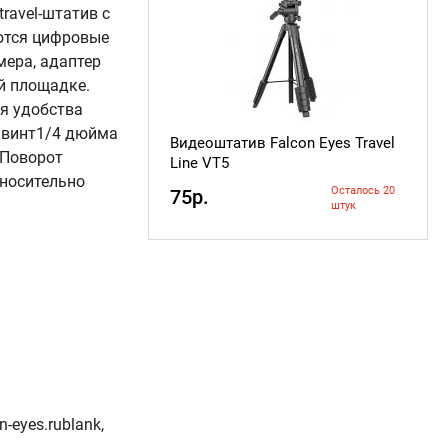
travel-штатив с
аются цифровые
мера, адаптер
й площадке.
я удобства
 винт1/4 дюйма
Видеоштатив Falcon Eyes Travel
 Поворот
Line VT5
носительно
Осталось 20
75р.
штук
-eyes.rublank,