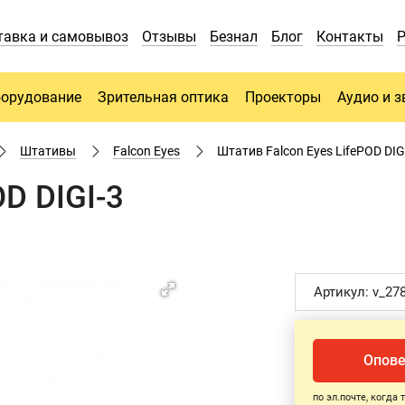
тавка и самовывоз
Отзывы
Безнал
Блог
Контакты
борудование
Зрительная оптика
Проекторы
Аудио и з
Штативы
Falcon Eyes
Штатив Falcon Eyes LifePOD DIG
OD DIGI-3
Артикул: v_27
Опове
по эл.почте, когда 