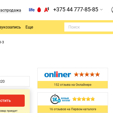
+375 44 777-85-85
Распродажа
вукозапись
Еще
I-3
820
152 отзыва на Онлайнере
стить
16 отзывов на Первом каталоге
товар приедет