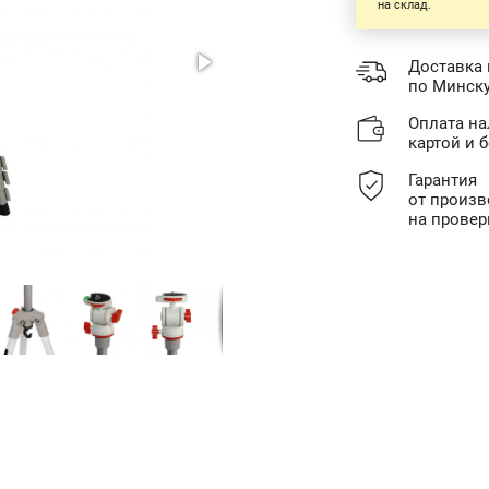
на склад.
Доставка 
по Минску
Оплата н
картой и 
Гарантия
от произв
на провер