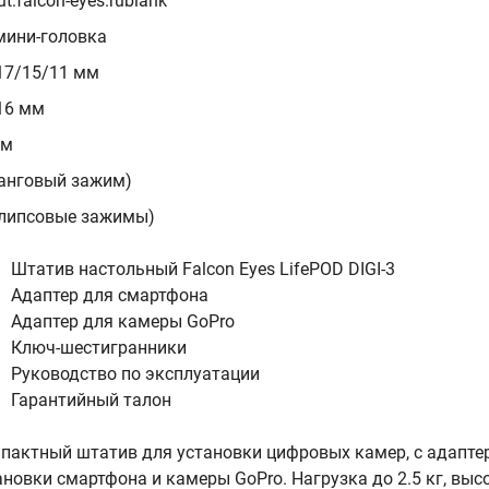
t:falcon-eyes.rublank
мини-головка
17/15/11 мм
16 мм
см
цанговый зажим)
клипсовые зажимы)
Штатив настольный Falcon Eyes LifePOD DIGI-3
Адаптер для смартфона
Адаптер для камеры GoPro
Ключ-шестигранники
Руководство по эксплуатации
Гарантийный талон
пактный штатив для установки цифровых камер, с адапте
ановки смартфона и камеры GoPro. Нагрузка до 2.5 кг, выс