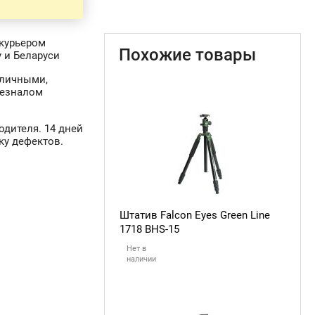
курьером
Похожие товары
 и Беларуси
аличными,
безналом
одителя. 14 дней
ку дефектов.
Штатив Falcon Eyes Green Line
1718 BHS-15
Нет в
наличии