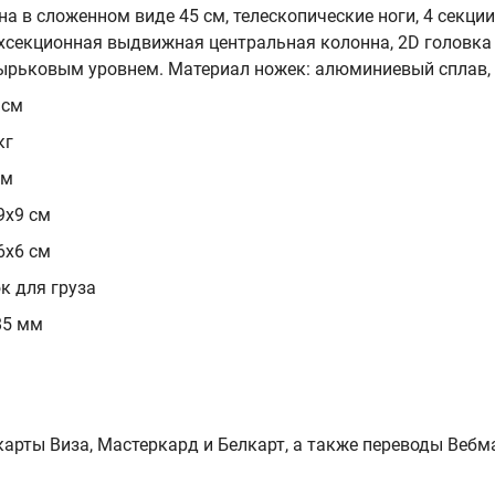
на в сложенном виде 45 см, телескопические ноги, 4 секции
хсекционная выдвижная центральная колонна, 2D головка
ырьковым уровнем. Материал ножек: алюминиевый сплав, в
 см
кг
см
9х9 см
6х6 см
к для груза
85 мм
арты Виза, Мастеркард и Белкарт, а также переводы Вебм