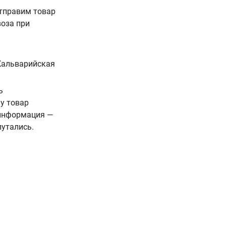
Отправим товар
воза при
 Кальварийская
ь
у товар
 информация —
путались.