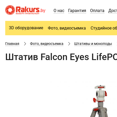
О нас
Гарантия
Оплата
Дос
3D оборудование
Фото, видеосъемка
Студийное о
Главная
Фото, видеосъемка
Штативы и моноподы
Штатив Falcon Eyes LifeP