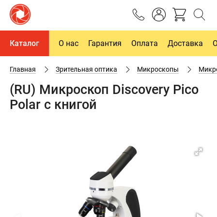
Каталог
О нас
Гарантия
Оплата
Доставка
Главная
Зрительная оптика
Микроскопы
Микро
(RU) Микроскоп Discovery Pico
Polar с книгой