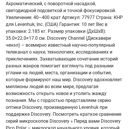
Ахроматический, с поворотной насадкой,
светодиодной подсветкой и точной фокусировкой.
Увеличение: 40–400 крат Артикул: 77977 Страна: КНР
для Levenhuk, Inc. (США) Гарантия: 10 лет Вес в
упаковке: 2.185 кг. Размер упаковки (ДхШхВ):
35.0×22.0×17.0 см. Discovery Channel (Дискавери
ченэл) – всемирно известный научно-популярный
телеканал о науке, технологиях, исследованиях и
приключениях. Захватывающее сочетание историй
разных жанров помогает взглянуть под разными
углами на людей, места, организации и события,
которые формируют наш мир. Discovery вдохновляет
миллионы людей во всем мире, предлагая
возможность открыть новое и утолить жажду
познания. Мы с гордостью представляем серию
оптики Discovery, произведенную Levenhuk при
поддержке Discovery. Посмотреть краткое сравнение
серий микроскопов Discovery » Перед вами Discovery
Pico Polar – микроскоп начального уровня, который