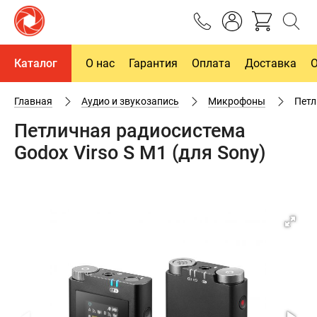
Каталог
О нас
Гарантия
Оплата
Доставка
Главная
Аудио и звукозапись
Микрофоны
Петл
Петличная радиосистема
Godox Virso S M1 (для Sony)