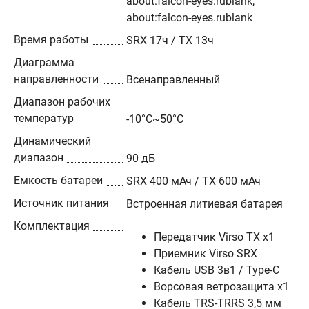
about:falcon-eyes.rublank,
about:falcon-eyes.rublank
Время работы
SRX 17ч / TX 13ч
Диаграмма
направленности
Всенаправленный
Диапазон рабочих
температур
-10°C~50°C
Динамический
диапазон
90 дБ
Емкость батареи
SRX 400 мАч / TX 600 мАч
Источник питания
Встроенная литиевая батарея
Комплектация
Передатчик Virso TX х1
Приемник Virso SRX
Кабель USB 3в1 / Type-C
Ворсовая ветрозащита х1
Кабель TRS-TRRS 3,5 мм