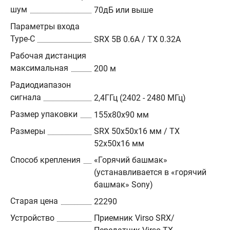
шум
70дБ или выше
Параметры входа
Type-C
SRX 5В 0.6А / TX 0.32А
Рабочая дистанция
максимальная
200 м
Радиодиапазон
сигнала
2,4ГГц (2402 - 2480 МГц)
Размер упаковки
155х80х90 мм
Размеры
SRX 50х50х16 мм / TX
52х50х16 мм
Способ крепления
«Горячий башмак»
(устанавливается в «горячий
башмак» Sony)
Старая цена
22290
Устройство
Приемник Virso SRX/