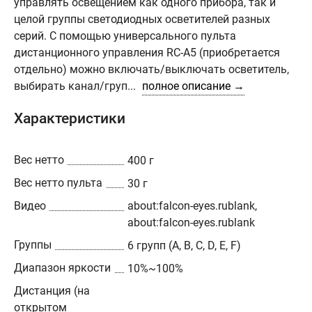
управлять освещением как одного прибора, так и
целой группы светодиодных осветителей разных
серий. С помощью универсального пульта
дистанционного управления RC-A5 (приобретается
отдельно) можно включать/выключать осветитель,
выбирать канал/груп...
полное описание →
Характеристики
Вес нетто
400 г
Вес нетто пульта
30 г
Видео
about:falcon-eyes.rublank,
about:falcon-eyes.rublank
Группы
6 групп (A, B, C, D, E, F)
Диапазон яркости
10%~100%
Дистанция (на
открытом