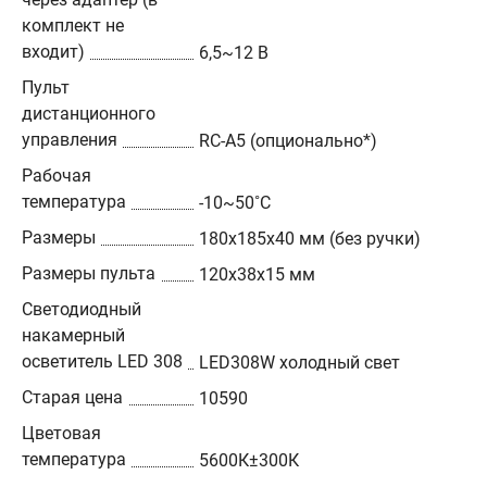
комплект не
входит)
6,5~12 В
Пульт
дистанционного
управления
RC-A5 (опционально*)
Рабочая
температура
-10~50˚C
Размеры
180x185x40 мм (без ручки)
Размеры пульта
120x38x15 мм
Светодиодный
накамерный
осветитель LED 308
LED308W холодный свет
Старая цена
10590
Цветовая
температура
5600К±300К