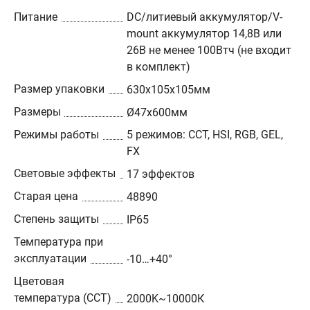
Питание
DC/литиевый аккумулятор/V-
mount аккумулятор 14,8В или
26В не менее 100Втч (не входит
в комплект)
Размер упаковки
630х105х105мм
Размеры
Ø47х600мм
Режимы работы
5 режимов: CCT, HSI, RGB, GEL,
FX
Световые эффекты
17 эффектов
Старая цена
48890
Степень защиты
IP65
Температура при
эксплуатации
-10…+40°
Цветовая
температура (CCT)
2000K~10000К