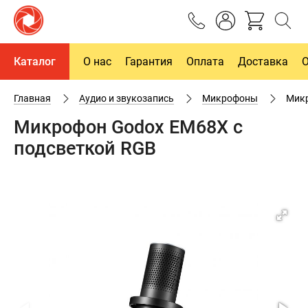
Каталог
О нас
Гарантия
Оплата
Доставка
Главная
Аудио и звукозапись
Микрофоны
Микр
Микрофон Godox EM68X с
подсветкой RGB