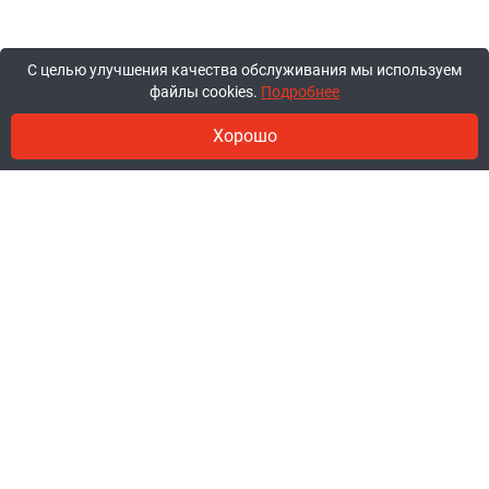
С целью улучшения качества обслуживания мы используем
файлы cookies.
Подробнее
Хорошо
© 2011-2026, ООО «Ракурсбай».
Работаем в будние с 10:00 до 18:00,
суббота и воскресенье - выходные.
Заказы через сайт принимаются
круглосуточно.
+375 44 777-85-85
+375 29 777-85-85
+375 25 777-85-85