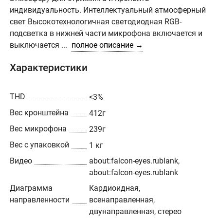
индивидуальность. Интеллектуальный атмосферный
свет Высокотехнологичная светодиодная RGB-
подсветка в нижней части микрофона включается и
выключается ...
полное описание →
Характеристики
THD
<3%
Вес кронштейна
412г
Вес микрофона
239г
Вес с упаковкой
1 кг
Видео
about:falcon-eyes.rublank,
about:falcon-eyes.rublank
Диаграмма
Кардиоидная,
направленности
всенаправленная,
двунаправленная, стерео