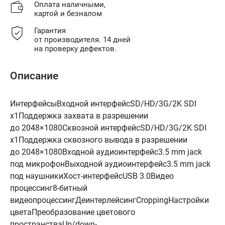
Оплата наличными,
картой и безналом
Гарантия
от производителя. 14 дней
на проверку дефектов.
Описание
ИнтерфейсыВходной интерфейсSD/HD/3G/2K SDI
x1Поддержка захвата в разрешении
до 2048×1080Сквозной интерфейсSD/HD/3G/2K SDI
x1Поддержка сквозного вывода в разрешении
до 2048×1080Входной аудиоинтерфейс3.5 mm jack
под микрофонВыходной аудиоинтерфейс3.5 mm jack
под наушникиХост-интерфейсUSB 3.0Видео
процессинг8-битный
видеопроцессингДеинтерлейсингCroppingНастройки
цветаПреобразование цветового
пространстваUp/down-