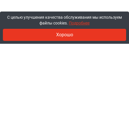
С целью улучшения качества обслуживания мы используем
файлы cookies.
Подробнее
Хорошо
© 2011-2026, ООО «Ракурсбай».
Работаем в будние с 10:00 до 18:00,
суббота и воскресенье - выходные.
Заказы через сайт принимаются
круглосуточно.
+375 44 777-85-85
+375 29 777-85-85
+375 25 777-85-85