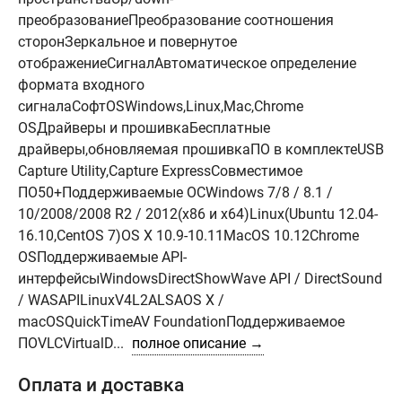
преобразованиеПреобразование соотношения
сторонЗеркальное и повернутое
отображениеСигналАвтоматическое определение
формата входного
сигналаСофтOSWindows,Linux,Mac,Chrome
OSДрайверы и прошивкаБесплатные
драйверы,обновляемая прошивкаПО в комплектеUSB
Capture Utility,Capture ExpressСовместимое
ПО50+Поддерживаемые ОСWindows 7/8 / 8.1 /
10/2008/2008 R2 / 2012(x86 и x64)Linux(Ubuntu 12.04-
16.10,CentOS 7)OS X 10.9-10.11MacOS 10.12Chrome
OSПоддерживаемые API-
интерфейсыWindowsDirectShowWave API / DirectSound
/ WASAPILinuxV4L2ALSAOS X /
macOSQuickTimeAV FoundationПоддерживаемое
ПОVLCVirtualD...
полное описание →
Оплата и доставка