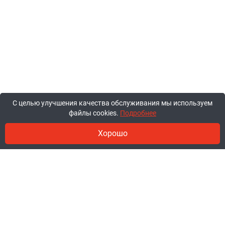
С целью улучшения качества обслуживания мы используем
файлы cookies.
Подробнее
Хорошо
© 2011-2026, ООО «Ракурсбай».
Работаем в будние с 10:00 до 18:00,
суббота и воскресенье - выходные.
Заказы через сайт принимаются