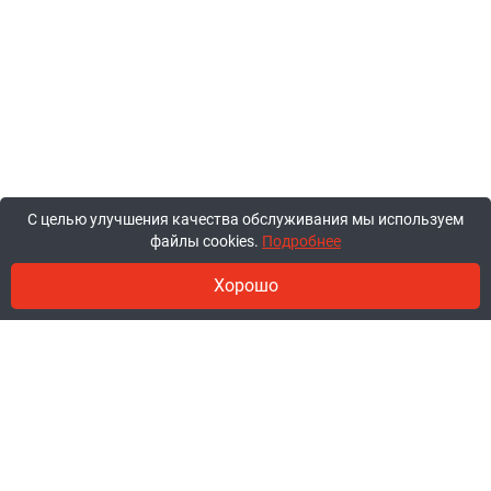
С целью улучшения качества обслуживания мы используем
файлы cookies.
Подробнее
Хорошо
© 2011-2026, ООО «Ракурсбай».
Работаем в будние с 10:00 до 18:00,
суббота и воскресенье - выходные.
Заказы через сайт принимаются