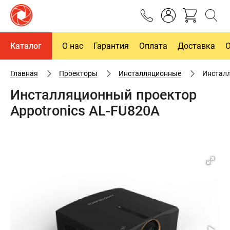
Каталог
О нас
Гарантия
Оплата
Доставка
Главная
Проекторы
Инсталляционные
Инсталл
Инсталляционный проектор
Appotronics AL-FU820A