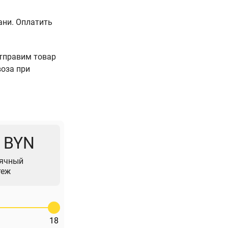
ани. Оплатить
Отправим товар
воза при
7 BYN
ячный
теж
18