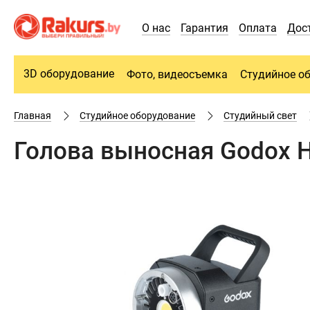
О нас
Гарантия
Оплата
Дос
3D оборудование
Фото, видеосъемка
Студийное о
Главная
Студийное оборудование
Студийный свет
Голова выносная Godox 