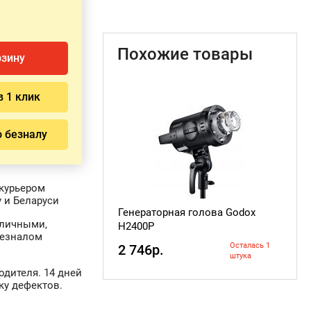
Похожие товары
рзину
в 1 клик
о безналу
курьером
 и Беларуси
Генераторная голова Godox
аличными,
H2400P
безналом
Осталась 1
2 746р.
штука
одителя. 14 дней
ку дефектов.