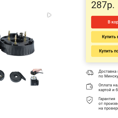
287р.
В ко
Купить 
Купить п
Доставка 
по Минску
Оплата н
картой и 
Гарантия
от произв
на провер