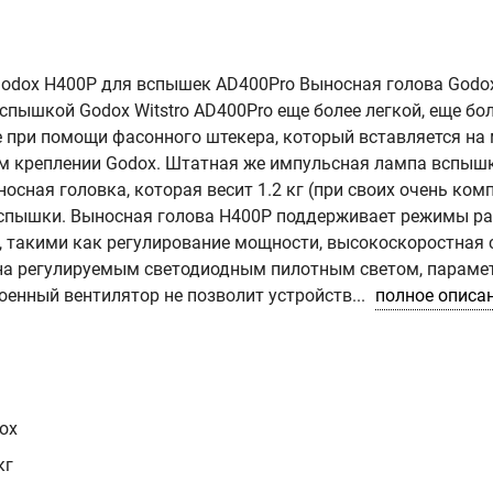
 Godox H400P для вспышек AD400Pro Выносная голова Godo
спышкой Godox Witstro AD400Pro еще более легкой, еще бо
 при помощи фасонного штекера, который вставляется на 
м креплении Godox. Штатная же импульсная лампа вспыш
осная головка, которая весит 1.2 кг (при своих очень ко
 вспышки. Выносная голова H400P поддерживает режимы ра
 такими как регулирование мощности, высокоскоростная 
ена регулируемым светодиодным пилотным светом, параме
енный вентилятор не позволит устройств...
полное описа
ox
кг