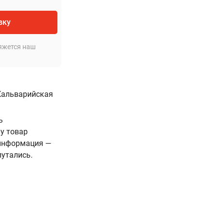
вку
яжется наш
 Кальварийская
ь
у товар
 информация —
путались.