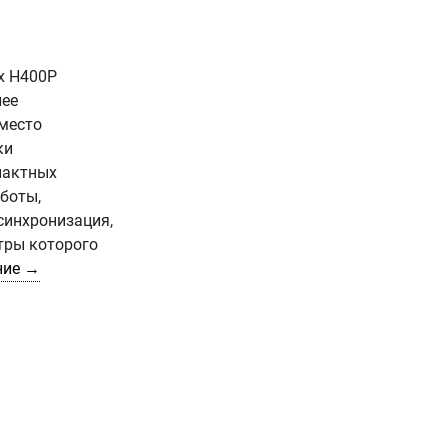
x H400P
лее
место
ки
мпактных
боты,
синхронизация,
тры которого
ние →