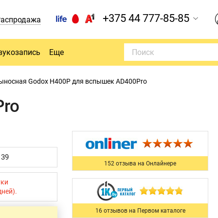
+375 44 777-85-85
Распродажа
вукозапись
Еще
ыносная Godox H400P для вспышек AD400Pro
Pro
139
152 отзыва на Онлайнере
уки
дней).
16 отзывов на Первом каталоге