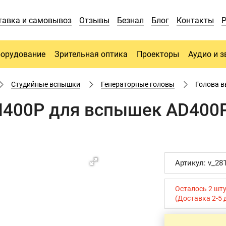
тавка и самовывоз
Отзывы
Безнал
Блог
Контакты
борудование
Зрительная оптика
Проекторы
Аудио и з
Студийные вспышки
Генераторные головы
Голова в
H400P для вспышек AD400
Артикул: v_28
Осталось 2 шт
(Доставка 2-5 