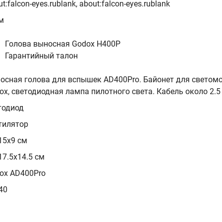
t:falcon-eyes.rublank, about:falcon-eyes.rublank
м
Голова выносная Godox H400P
Гарантийный талон
осная голова для вспышек AD400Pro. Байонет для свето
ox, светодиодная лампа пилотного света. Кабель около 2.5 м
тодиод
тилятор
15х9 см
17.5х14.5 см
ox AD400Pro
40