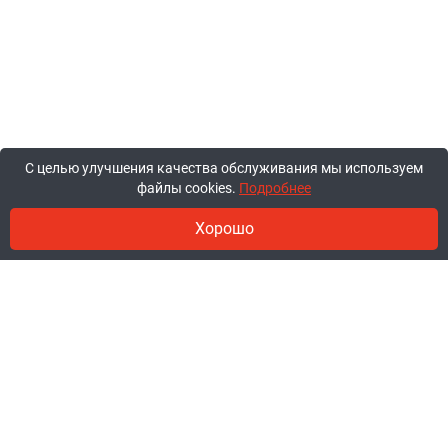
С целью улучшения качества обслуживания мы используем
файлы cookies.
Подробнее
Хорошо
© 2011-2026, ООО «Ракурсбай».
Работаем в будние с 10:00 до 18:00,
суббота и воскресенье - выходные.
Заказы через сайт принимаются
круглосуточно.