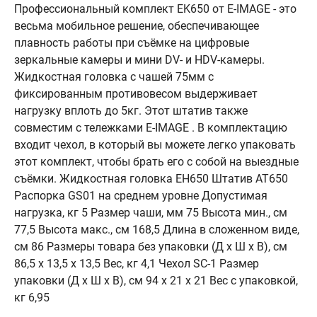
Профессиональный комплект EK650 от E-IMAGE - это
весьма мобильное решение, обеспечивающее
плавность работы при съёмке на цифровые
зеркальные камеры и мини DV- и HDV-камеры.
Жидкостная головка с чашей 75мм с
фиксированным противовесом выдерживает
нагрузку вплоть до 5кг. Этот штатив также
совместим с тележками E-IMAGE . В комплектацию
входит чехол, в который вы можете легко упаковать
этот комплект, чтобы брать его с собой на выездные
съёмки. Жидкостная головка EH650 Штатив AT650
Распорка GS01 на среднем уровне Допустимая
нагрузка, кг 5 Размер чаши, мм 75 Высота мин., см
77,5 Высота макс., см 168,5 Длина в сложенном виде,
см 86 Размеры товара без упаковки (Д х Ш х В), см
86,5 х 13,5 х 13,5 Вес, кг 4,1 Чехол SC-1 Размер
упаковки (Д х Ш х В), см 94 х 21 х 21 Вес с упаковкой,
кг 6,95