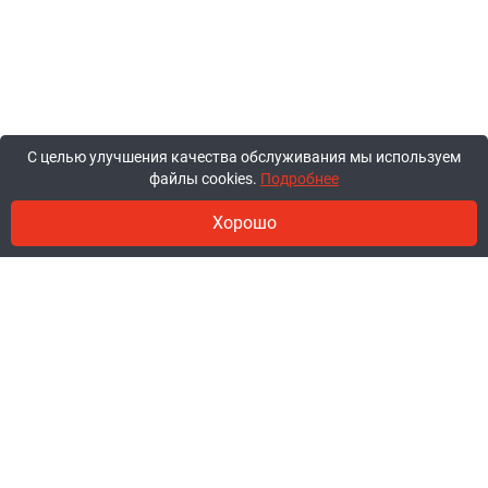
С целью улучшения качества обслуживания мы используем
файлы cookies.
Подробнее
Хорошо
© 2011-2026, ООО «Ракурсбай».
Работаем в будние с 10:00 до 18:00,
суббота и воскресенье - выходные.
Заказы через сайт принимаются
круглосуточно.
+375 44 777-85-85