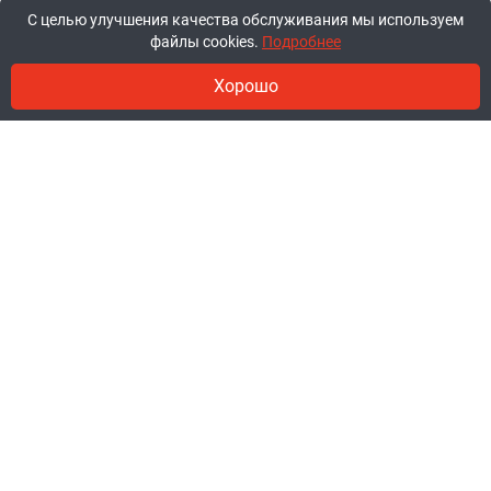
С целью улучшения качества обслуживания мы используем
файлы cookies.
Подробнее
Хорошо
© 2011-2026, ООО «Ракурсбай».
Работаем в будние с 10:00 до 18:00,
суббота и воскресенье - выходные.
Заказы через сайт принимаются
круглосуточно.
+375 44 777-85-85
+375 29 777-85-85
+375 25 777-85-85
Политика обработки файлов cookie
Политика
обработки персональных данных