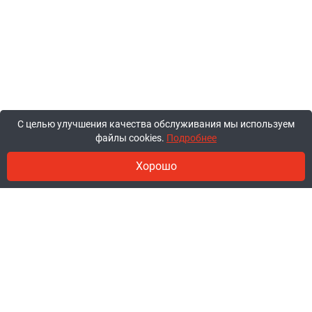
С целью улучшения качества обслуживания мы используем
файлы cookies.
Подробнее
Хорошо
© 2011-2026, ООО «Ракурсбай».
Работаем в будние с 10:00 до 18:00,
суббота и воскресенье - выходные.
Заказы через сайт принимаются
круглосуточно.