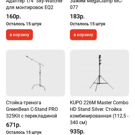
Адаптер 1/4" Sky-Watcher
Зажим MegaClamp MC-
для монтировок EQ2
077
160р.
183р.
Осталось 15 штук
Осталось 15 штук
в корзину
в корзину
Стойка-тренога
KUPO 226M Master Combo
GreenBean C-Stand PRO
HD Stand Silver. Стойка
325Kit с перекладиной
комбинированная (112,5 -
340 см)
671р.
935р.
Осталось 15 штук