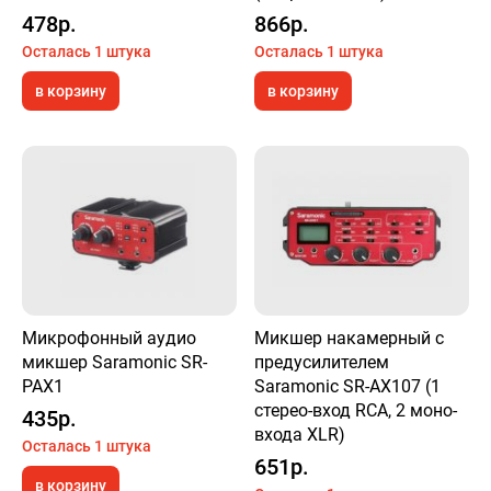
478р.
866р.
Осталась 1 штука
Осталась 1 штука
в корзину
в корзину
Микрофонный аудио
Микшер накамерный с
микшер Saramonic SR-
предусилителем
PAX1
Saramonic SR-AX107 (1
стерео-вход RCA, 2 моно-
435р.
входа XLR)
Осталась 1 штука
651р.
в корзину