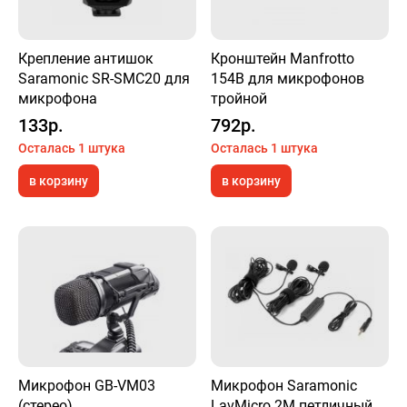
Крепление антишок
Кронштейн Manfrotto
Saramonic SR-SMC20 для
154B для микрофонов
микрофона
тройной
133р.
792р.
Осталась 1 штука
Осталась 1 штука
в корзину
в корзину
Микрофон GB-VM03
Микрофон Saramonic
(стерео)
LavMicro 2M петличный