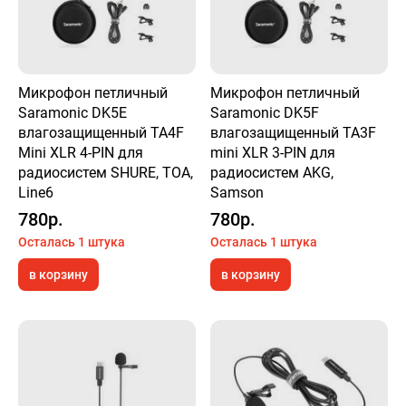
Микрофон петличный
Микрофон петличный
Saramonic DK5E
Saramonic DK5F
влагозащищенный TA4F
влагозащищенный TA3F
Mini XLR 4-PIN для
mini XLR 3-PIN для
радиосистем SHURE, TOA,
радиосистем AKG,
Line6
Samson
780р.
780р.
Осталась 1 штука
Осталась 1 штука
в корзину
в корзину