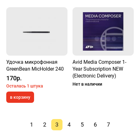
Удочка микрофонная
Avid Media Composer 1-
GreenBean MicHolder 240
Year Subscription NEW
(Electronic Delivery)
170р.
Нет в наличии
Осталась 1 штука
в корзину
1
2
3
4
5
6
7