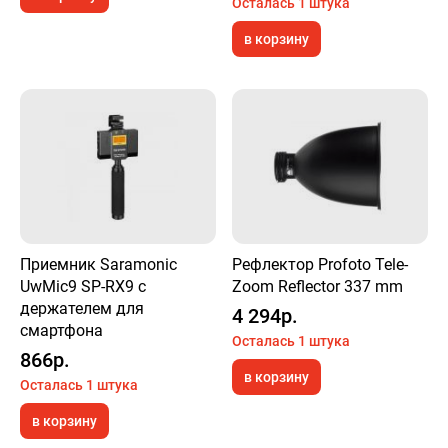
Осталась 1 штука
в корзину
Приемник Saramonic
Рефлектор Profoto Tele-
UwMic9 SP-RX9 с
Zoom Reflector 337 mm
держателем для
4 294р.
смартфона
Осталась 1 штука
866р.
в корзину
Осталась 1 штука
в корзину