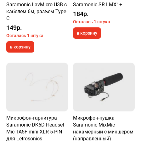
Saramonic LavMicro U3B с
Saramonic SR-LMX1+
кабелем 6м, разъем Type-
184р.
C
Осталась 1 штука
149р.
в корзину
Осталась 1 штука
в корзину
Микрофон-гарнитура
Микрофон-пушка
Saramonic DK6D Headset
Saramonic MixMic
Mic TA5F mini XLR 5-PIN
накамерный с микшером
для Letrosonics
(направленный)