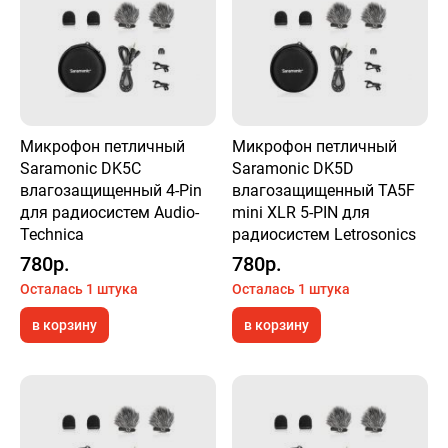
Микрофон петличный
Микрофон петличный
Saramonic DK5C
Saramonic DK5D
влагозащищенный 4-Pin
влагозащищенный TA5F
для радиосистем Audio-
mini XLR 5-PIN для
Technica
радиосистем Letrosonics
780р.
780р.
Осталась 1 штука
Осталась 1 штука
в корзину
в корзину